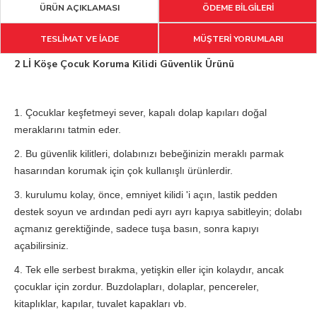
ÜRÜN AÇIKLAMASI
ÖDEME BİLGİLERİ
TESLİMAT VE İADE
MÜŞTERİ YORUMLARI
2 Lİ Köşe Çocuk Koruma Kilidi Güvenlik Ürünü
1. Çocuklar keşfetmeyi sever, kapalı dolap kapıları doğal
meraklarını tatmin eder.
2. Bu güvenlik kilitleri, dolabınızı bebeğinizin meraklı parmak
hasarından korumak için çok kullanışlı ürünlerdir.
3. kurulumu kolay, önce, emniyet kilidi 'i açın, lastik pedden
destek soyun ve ardından pedi ayrı ayrı kapıya sabitleyin; dolabı
açmanız gerektiğinde, sadece tuşa basın, sonra kapıyı
açabilirsiniz.
4. Tek elle serbest bırakma, yetişkin eller için kolaydır, ancak
çocuklar için zordur. Buzdolapları, dolaplar, pencereler,
kitaplıklar, kapılar, tuvalet kapakları vb.