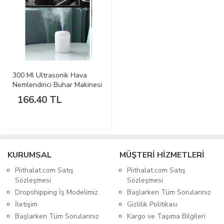
300 Ml Ultrasonik Hava
Nemlendirici Buhar Makinesi
USB li Işıklı 2 Çubuklu
166.40 TL
Aroma Difüzörü
KURUMSAL
MÜŞTERİ HİZMETLERİ
Piithalat.com Satış
Piithalat.com Satış
Sözleşmesi
Sözleşmesi
Dropshipping İş Modelimiz
Başlarken Tüm Sorularınız
İletişim
Gizlilik Politikası
Başlarken Tüm Sorularınız
Kargo ve Taşıma Bilgileri