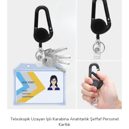
sonel
Peluş Zar Anahtarlık - Çanta - Araba Süsü